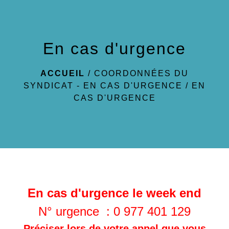
menu
En cas d'urgence
ACCUEIL
/
COORDONNÉES DU
SYNDICAT - EN CAS D'URGENCE
/
EN
CAS D'URGENCE
En cas d'urgence le week end
N° urgence : 0 977 401 129
Préciser lors de votre appel que vous